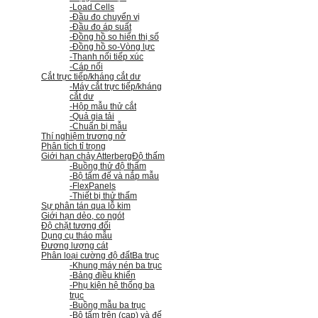
-Load Cells
-Đầu đo chuyển vị
-Đầu đo áp suất
-Đồng hồ so hiển thị số
-Đồng hồ so
-Vòng lực
-Thanh nối tiếp xúc
-Cáp nối
Cắt trực tiếp/kháng cắt dư
-Máy cắt trực tiếp/kháng
cắt dư
-Hộp mẫu thử cắt
-Quả gia tải
-Chuẩn bị mẫu
Thí nghiệm trương nở
Phân tích tỉ trọng
Giới hạn chảy Atterberg
Độ thấm
-Buồng thử độ thấm
-Bộ tấm đế và nắp mẫu
-FlexPanels
-Thiết bị thử thấm
Sự phân tán qua lỗ kim
Giới hạn dẻo, co ngót
Độ chặt tương đối
Dụng cụ tháo mẫu
Đương lượng cát
Phân loại cường độ đất
Ba trục
-Khung máy nén ba trục
-Bảng điều khiển
-Phụ kiện hệ thống ba
trục
-Buồng mẫu ba trục
-Bộ tấm trên (cap) và đế