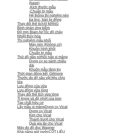
(base)
-Kích thước mẫu
-Chuẩn bị mẫu
Hệ thống thí nghiệm nén
ba trục, bán tự động
Thay đổi thể tích
XI MĂNG
Bình phản ứng kiềm
Độ mịn Blain Air
Tốc độ chảy
Nhiệt thủy hóa
Thí nghiệm mẫu khối
Máy nén (Không có)
Khuôn hình khối
Chuẩn bị mẫu
Thử độ dãn nở
Nồi hấp xi măng
Dụng cụ so sánh chiều
dài
Khuôn mẫu lăng trụ
Thời gian đông kết, Gillmore
Thước đo độ sâu vật liệu chịu
lửa
Lưu động của vữa
Lưu động vữa lỏng
Thay đổi thể tích vữa lỏng
Tỉ trọng và độ nhớt của bùn
Tạp chất hữu cơ
Lấy mẫu xi măng
Dụng cụ Vicat
Dụng cụ Vicat
Kim cho Vicat
Thanh trượt cho Vicat
Quả gia tải cho Vicat
Máy đo độ đục Wagner
Khả năng giữ nước
CỐT LIỆU