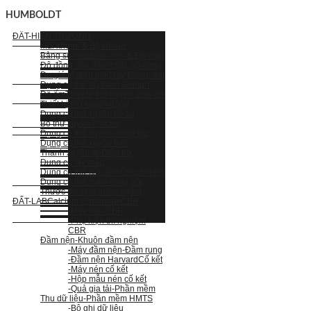
HUMBOLDT
ĐẤT-HIỆN TRƯỜNG
Mũi khoan & Bộ khoan
Bảng so màu
Đầm nện & Độ chặt
Độ đồng đều đầm chặt, độ cứng
Đo giá trị điện môi
Máy khoan đất
Dụng cụ thử độ thấm Guelph
Độ ẩm
Thiết bị thử xuyên, búa đôi
Thiết bị thử xuyên động
Dụng cụ thử xuyên bỏ túi
Bộ thử xuyên Proctor
Dụng cụ thử xuyên, vòng lực
Dụng cụ thử xuyên tĩnh
Thanh xuyên dò
Điện trở
Dụng cụ lấy mẫu
Dụng cụ thử cắt cánh
Ống Shelby
Dụng cụ thử thấm vòng đôi
Thước đo mực nước ngầm
ĐẤT-LAB
Calcium Carbonate
CBR
-Máy nén CBR
-Phụ kiện thí nghiệm
CBR
Đầm nện
-Khuôn đầm nện
-Máy đầm nện
-Đầm rung
-Đầm nện Harvard
Cố kết
-Máy nén cố kết
-Hộp mẫu nén cố kết
-Quả gia tải
-Phần mềm
Thu dữ liệu
-Phần mềm HMTS
-Bộ ghi dữ liệu