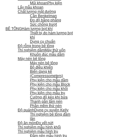
Mũi khoan
Phụ kiện
Lấy mẫu khoan
Chất lượng mặt đường
Cần Benkelman
Đo độ bằng phẳng
Sức chống trượt
BÊ TÔNG
Hàm lượng bọt khí
Thiết bị đo hàm lượng bọt
khí
Dụng cụ chuẩn
Độ rỗng trong bê tông
Thí nghiệm dầm
Máy thử uốn
Khuôn đúc mẫu dầm
Máy nén bê tông
Máy nén bê tông
Bộ điều khiển
Biến dạng kế
(Compressometers)
Phụ kiện cho mẫu dầm
Phụ kiện cho mẫu Block
Phụ kiện cho mẫu khối
Phụ kiện cho mẫu trụ
Cường độ kéo khi bửa
Thanh gắn tấm nén
Phần mềm thử nén
Độ quánh
Dụng cụ xuyên Kelly
Thí nghiệm bê tông đầm
lăn
Độ ăn mòn
Đo vết nứt
Thí nghiệm mẫu hình khối
Thí nghiệm mẫu hình trụ
Đầm nện mẫu hình trụ