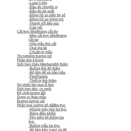
-Load Cells
-Đầu đo chuyển vị
-Đầu đo áp suất
-Đồng hồ so hiển thị số
-Đồng hồ so
-Vòng lực
-Thanh nối tiếp xúc
-Cáp nối
Cắt trực tiếp/kháng cắt dư
-Máy cắt trực tiếp/kháng
cắt dư
-Hộp mẫu thử cắt
-Quả gia tải
-Chuẩn bị mẫu
Thí nghiệm trương nở
Phân tích tỉ trọng
Giới hạn chảy Atterberg
Độ thấm
-Buồng thử độ thấm
-Bộ tấm đế và nắp mẫu
-FlexPanels
-Thiết bị thử thấm
Sự phân tán qua lỗ kim
Giới hạn dẻo, co ngót
Độ chặt tương đối
Dụng cụ tháo mẫu
Đương lượng cát
Phân loại cường độ đất
Ba trục
-Khung máy nén ba trục
-Bảng điều khiển
-Phụ kiện hệ thống ba
trục
-Buồng mẫu ba trục
-Bộ tấm trên (cap) và đế