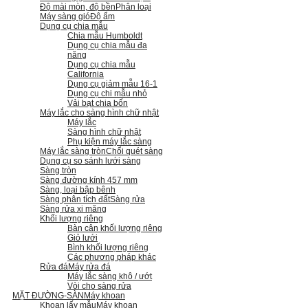
Độ mài mòn, độ bền
Phân loại
Máy sàng gió
Độ ẩm
Dụng cụ chia mẫu
Chia mẫu Humboldt
Dụng cụ chia mẫu đa
năng
Dụng cụ chia mẫu
California
Dụng cụ giảm mẫu 16-1
Dụng cụ chi mẫu nhỏ
Vải bạt chia bốn
Máy lắc cho sàng hình chữ nhật
Máy lắc
Sàng hình chữ nhật
Phụ kiện máy lắc sàng
Máy lắc sàng tròn
Chổi quét sàng
Dụng cụ so sánh lưới sàng
Sàng tròn
Sàng đường kính 457 mm
Sàng, loại bập bênh
Sàng phân tích đất
Sàng rửa
Sàng rửa xi măng
Khối lượng riêng
Bàn cân khối lượng riêng
Giỏ lưới
Bình khối lượng riêng
Các phương pháp khác
Rửa đá
Máy rửa đá
Máy lắc sàng khô / ướt
Vòi cho sàng rửa
MẶT ĐƯỜNG-SÀN
Máy khoan
Khoan lấy mẫu
Máy khoan