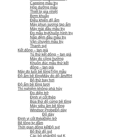
Capping mẫu trụ
Hộp dưỡng mẫu
Thiết bị gia nhiệt
Bơm khuấy
Điều khiển độ ẩm
Máy phun sương tạo ẩm
Máy mài đầu mẫu trụ
Đo mẫu trụ
Khuôn hình trụ
Nắp đệm đầu mẫu trụ
Vận chuyển mẫu trụ
Thanh sụt
Kết đông – tan giá
Tủ thử kết đông – tan giá
Máy đo cộng hưởng
Khuôn đúc mẫu thử kết
đông – tan giá
Máy đo tuổi bê tông
Trộn mẫu
Độ ẩm bê tông
Máy đo độ ẩm/RH
Bộ thử bay hơi
Độ ẩm bê tông tươi
Thí nghiệm không phá hủy
Đo điện trở
Định vị cốt thép
Búa thử độ cứng bê tông
Máy siêu âm bê tông
Windsor Probe
Độ dày
Độ dày
Định vị cốt thép
Điện trở
Bê tông tự đầm
Thời gian đông kết
Độ sụt
Bộ thử độ sụt
Các bộ phận
Độ sụt K