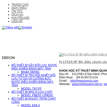
TRANG CHỦ
GIỚI THIỆU
TIN TỨC
DỊCH VỤ
KHUYẾN MÃI
LIÊN HỆ
EBIDON
H-1741X.4F Bộ điều chỉnh ch
BỘ THIẾT BỊ SẤY ĐỐI LƯU, ĐƯỢC
ĐIỀU KHIỂN BẰNG MÁY TÍNH
KHOA HỌC KỸ THUẬT MINH QUA
Model SBANC
Địa chỉ: 411/15B Lê Đại Hành, Phư
BỘ THIẾT BỊ TRUYỀN NHIỆT ĐỐI
Điện thoại: (84 8) 66721418
LƯU TỰ DO VÀ CƯỠNG BỨC,
Email:
i
nfo@mqscience.com
ĐƯỢC ĐIỀU KHIỂN BẰNG MÁY
Website :
www.minhquang.net.vn
,
ww
TÍNH
MODEL TXC/FF
BỘ THIẾT BỊ MẠCH LƯU CHẤT
MODEL FME05 | FME00
BỘ THIẾT BỊ KHUẤY TRỘN CHẤT
LỎNG
MODEL EMLS