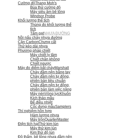
Cường độ
Thang Moh's
Búa thử cường độ
Máy siêu âm bê tông
Windsor Probe
Khối lượng thể tích
Thùng đo khối lượng thể
tích
Tấm gạt
NHỰA ĐƯỜNG
Nồi nấu chảy nhựa đường
Cặn Carbon
Chưng cất
Thử kéo dài nhựa
Phương pháp chiết
Máy chiết ly tâm
Chiết chân không
Chiết ngược
Máy đo điểm bắt cháy
Marshall
Chày đầm nện bằng tay
Chày đầm nện tự động,
phiên bản tiêu chuẩn
Chày đầm nện tự động,
phiên bản làm việc nặng
Máy nén
Vòng lực
Khuôn
Kích tháo mẫu
Bể điều nhiệt
Cốc đựng mẫu
Samplers
Thí nghiệm hỗn hợp
Hàm lượng nhựa
Máy trộn
QuarterMaster
Điện tích hạt
Thử kim lún
Máy thử kim lún
Kim thử độ lún
Độ thấm, bê tông nhựa đầm nện