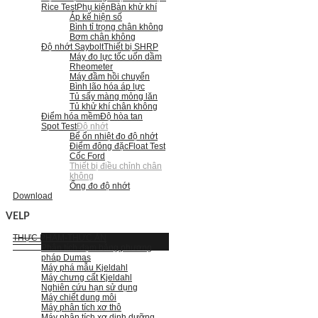
Rice Test
Phụ kiện
Bàn khử khí
Áp kế hiện số
Bình tỉ trọng chân không
Bơm chân không
Độ nhớt Saybolt
Thiết bị SHRP
Máy đo lực tốc uốn dầm
Rheometer
Máy đầm hồi chuyển
Bình lão hóa áp lực
Tủ sấy màng mỏng lăn
Tủ khử khí chân không
Điểm hóa mềm
Độ hòa tan
Spot Test
Độ nhớt
Bể ổn nhiệt đo độ nhớt
Điểm đông đặc
Float Test
Cốc Ford
Thiết bị điều chỉnh chân
không
Ống đo độ nhớt
Download
VELP
THỰC PHẨM-THỨC ĂN
Phân tích đạm bằng phương
pháp Dumas
Máy phá mẫu Kjeldahl
Máy chưng cất Kjeldahl
Nghiên cứu hạn sử dụng
Máy chiết dung môi
Máy phân tích xơ thô
Máy phân tích xơ dinh dưỡng