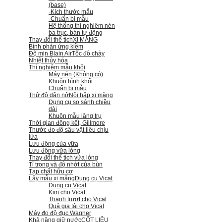
(base)
-Kích thước mẫu
-Chuẩn bị mẫu
Hệ thống thí nghiệm nén
ba trục, bán tự động
Thay đổi thể tích
XI MĂNG
Bình phản ứng kiềm
Độ mịn Blain Air
Tốc độ chảy
Nhiệt thủy hóa
Thí nghiệm mẫu khối
Máy nén (Không có)
Khuôn hình khối
Chuẩn bị mẫu
Thử độ dãn nở
Nồi hấp xi măng
Dụng cụ so sánh chiều
dài
Khuôn mẫu lăng trụ
Thời gian đông kết, Gillmore
Thước đo độ sâu vật liệu chịu
lửa
Lưu động của vữa
Lưu động vữa lỏng
Thay đổi thể tích vữa lỏng
Tỉ trọng và độ nhớt của bùn
Tạp chất hữu cơ
Lấy mẫu xi măng
Dụng cụ Vicat
Dụng cụ Vicat
Kim cho Vicat
Thanh trượt cho Vicat
Quả gia tải cho Vicat
Máy đo độ đục Wagner
Khả năng giữ nước
CỐT LIỆU