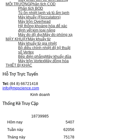
MÔI TRƯỜNG
Phân tích COD
Phân tích BOD
Tủ ổn nhiệt lạnh và tủ ấm lạnh
Máy khuấy (Flocculators)
Máy trộn Overhead
Hệ thống khoáng hóa để xác
định vết kim loại nặng
Máy đo độ đục
Máy đo phóng xạ
MÁY KHUẤY
Máy khuấy từ
Máy khuấy từ gia nhiệt
Bộ điều chỉnh nhiệt độ kỹ thuật
số Vertex
Bếp điện phẳng
Máy khuấy đũa
Máy trộn Vortex
Máy đồng hóa
THIẾT BỊ KHÁC
Hỗ Trợ Trực Tuyến
Tel:
(84 8) 66721418
info@mqscience.com
Kinh doanh
Thống Kê Truy Cập
1
8
7
3
9
9
8
5
Hôm nay
5407
Tuần này
62056
Tháng này
75178