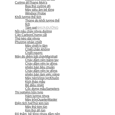
Cường độ
Thang Moh's
Búa thử cường độ
Máy siêu âm bê tông
Windsor Probe
Khối lượng thể tích
Thùng đo khối lượng thể
tích
Tấm gạt
NHỰA ĐƯỜNG
Nồi nấu chảy nhựa đường
Cặn Carbon
Chưng cất
Thử kéo dài nhựa
Phương pháp chiết
Máy chiết ly tâm
Chiết chân không
Chiết ngược
Máy đo điểm bắt cháy
Marshall
Chày đầm nện bằng tay
Chày đầm nện tự động,
phiên bản tiêu chuẩn
Chày đầm nện tự động,
phiên bản làm việc nặng
Máy nén
Vòng lực
Khuôn
Kích tháo mẫu
Bể điều nhiệt
Cốc đựng mẫu
Samplers
Thí nghiệm hỗn hợp
Hàm lượng nhựa
Máy trộn
QuarterMaster
Điện tích hạt
Thử kim lún
Máy thử kim lún
Kim thử độ lún
Độ thấm, bê tông nhựa đầm nện