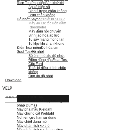
Rice Test
Phụ kiện
Bàn khử khí
Áp kế hiện số
Bình tỉ trọng chân không
Bơm chân không
Độ nhớt Saybolt
Thiết bị SHRP
Máy đo lực tốc uốn dầm
Rheometer
Máy đầm hồi chuyển
Bình lão hóa áp lực
Tủ sấy màng mỏng lăn
Tủ khử khí chân không
Điểm hóa mềm
Độ hòa tan
Spot Test
Độ nhớt
Bể ổn nhiệt đo độ nhớt
Điểm đông đặc
Float Test
Cốc Ford
Thiết bị điều chỉnh chân
không
Ống đo độ nhớt
Download
VELP
THỰC PHẨM-THỨC ĂN
Phân tích đạm bằng phương
pháp Dumas
Máy phá mẫu Kjeldahl
Máy chưng cất Kjeldahl
Nghiên cứu hạn sử dụng
Máy chiết dung môi
Máy phân tích xơ thô
Máy phân tích xơ dinh dưỡng