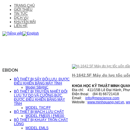
TRANG CHỦ
GIỚI THIỆU
TIN TỨC
DỊCH VỤ
KHUYẾN MÃI
LIÊN HỆ
EBIDON
H-1642.5F Máy đo lực tốc u
BỘ THIẾT BỊ SẤY ĐỐI LƯU, ĐƯỢC
ĐIỀU KHIỂN BẰNG MÁY TÍNH
KHOA HỌC KỸ THUẬT MINH QUA
Model SBANC
Địa chỉ: 411/15B Lê Đại Hành, Phư
BỘ THIẾT BỊ TRUYỀN NHIỆT ĐỐI
Điện thoại: (84 8) 66721418
LƯU TỰ DO VÀ CƯỠNG BỨC,
Email:
i
nfo@mqscience.com
ĐƯỢC ĐIỀU KHIỂN BẰNG MÁY
Website :
www.minhquang.net.vn
,
ww
TÍNH
MODEL TXC/FF
BỘ THIẾT BỊ MẠCH LƯU CHẤT
MODEL FME05 | FME00
BỘ THIẾT BỊ KHUẤY TRỘN CHẤT
LỎNG
MODEL EMLS