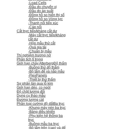
-Load Cells
-Đầu đo chuyển vị
-Đầu đo áp suất
-Đồng hồ so hiển thị số
-Đồng hồ so
-Vòng lực
-Thanh nối tiếp xúc
-Cáp nối
Cắt trực tiếp/kháng cắt dư
-Máy cắt trực tiếp/kháng
cắt dư
-Hộp mẫu thử cắt
-Quả gia tải
-Chuẩn bị mẫu
Thí nghiệm trương nở
Phân tích tỉ trọng
Giới hạn chảy Atterberg
Độ thấm
-Buồng thử độ thấm
-Bộ tấm đế và nắp mẫu
-FlexPanels
-Thiết bị thử thấm
Sự phân tán qua lỗ kim
Giới hạn dẻo, co ngót
Độ chặt tương đối
Dụng cụ tháo mẫu
Đương lượng cát
Phân loại cường độ đất
Ba trục
-Khung máy nén ba trục
-Bảng điều khiển
-Phụ kiện hệ thống ba
trục
-Buồng mẫu ba trục
-Bộ tấm trên (cap) và đế