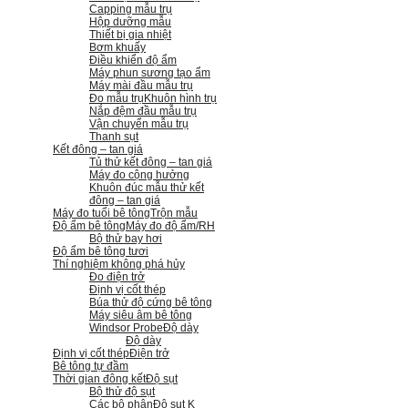
Capping mẫu trụ
Hộp dưỡng mẫu
Thiết bị gia nhiệt
Bơm khuấy
Điều khiển độ ẩm
Máy phun sương tạo ẩm
Máy mài đầu mẫu trụ
Đo mẫu trụ
Khuôn hình trụ
Nắp đệm đầu mẫu trụ
Vận chuyển mẫu trụ
Thanh sụt
Kết đông – tan giá
Tủ thử kết đông – tan giá
Máy đo cộng hưởng
Khuôn đúc mẫu thử kết
đông – tan giá
Máy đo tuổi bê tông
Trộn mẫu
Độ ẩm bê tông
Máy đo độ ẩm/RH
Bộ thử bay hơi
Độ ẩm bê tông tươi
Thí nghiệm không phá hủy
Đo điện trở
Định vị cốt thép
Búa thử độ cứng bê tông
Máy siêu âm bê tông
Windsor Probe
Độ dày
Độ dày
Định vị cốt thép
Điện trở
Bê tông tự đầm
Thời gian đông kết
Độ sụt
Bộ thử độ sụt
Các bộ phận
Độ sụt K