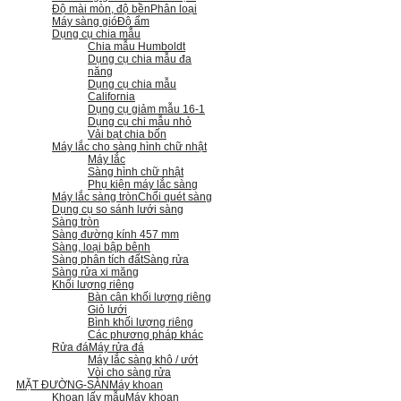
Độ mài mòn, độ bền
Phân loại
Máy sàng gió
Độ ẩm
Dụng cụ chia mẫu
Chia mẫu Humboldt
Dụng cụ chia mẫu đa
năng
Dụng cụ chia mẫu
California
Dụng cụ giảm mẫu 16-1
Dụng cụ chi mẫu nhỏ
Vải bạt chia bốn
Máy lắc cho sàng hình chữ nhật
Máy lắc
Sàng hình chữ nhật
Phụ kiện máy lắc sàng
Máy lắc sàng tròn
Chổi quét sàng
Dụng cụ so sánh lưới sàng
Sàng tròn
Sàng đường kính 457 mm
Sàng, loại bập bênh
Sàng phân tích đất
Sàng rửa
Sàng rửa xi măng
Khối lượng riêng
Bàn cân khối lượng riêng
Giỏ lưới
Bình khối lượng riêng
Các phương pháp khác
Rửa đá
Máy rửa đá
Máy lắc sàng khô / ướt
Vòi cho sàng rửa
MẶT ĐƯỜNG-SÀN
Máy khoan
Khoan lấy mẫu
Máy khoan