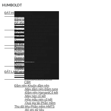
HUMBOLDT
ĐẤT-HIỆN TRƯỜNG
Mũi khoan & Bộ khoan
Bảng so màu
Đầm nện & Độ chặt
Độ đồng đều đầm chặt, độ cứng
Đo giá trị điện môi
Máy khoan đất
Dụng cụ thử độ thấm Guelph
Độ ẩm
Thiết bị thử xuyên, búa đôi
Thiết bị thử xuyên động
Dụng cụ thử xuyên bỏ túi
Bộ thử xuyên Proctor
Dụng cụ thử xuyên, vòng lực
Dụng cụ thử xuyên tĩnh
Thanh xuyên dò
Điện trở
Dụng cụ lấy mẫu
Dụng cụ thử cắt cánh
Ống Shelby
Dụng cụ thử thấm vòng đôi
Thước đo mực nước ngầm
ĐẤT-LAB
Calcium Carbonate
CBR
-Máy nén CBR
-Phụ kiện thí nghiệm
CBR
Đầm nện
-Khuôn đầm nện
-Máy đầm nện
-Đầm rung
-Đầm nện Harvard
Cố kết
-Máy nén cố kết
-Hộp mẫu nén cố kết
-Quả gia tải
-Phần mềm
Thu dữ liệu
-Phần mềm HMTS
-Bộ ghi dữ liệu