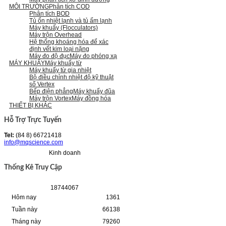
MÔI TRƯỜNG
Phân tích COD
Phân tích BOD
Tủ ổn nhiệt lạnh và tủ ấm lạnh
Máy khuấy (Flocculators)
Máy trộn Overhead
Hệ thống khoáng hóa để xác
định vết kim loại nặng
Máy đo độ đục
Máy đo phóng xạ
MÁY KHUẤY
Máy khuấy từ
Máy khuấy từ gia nhiệt
Bộ điều chỉnh nhiệt độ kỹ thuật
số Vertex
Bếp điện phẳng
Máy khuấy đũa
Máy trộn Vortex
Máy đồng hóa
THIẾT BỊ KHÁC
Hỗ Trợ Trực Tuyến
Tel:
(84 8) 66721418
info@mqscience.com
Kinh doanh
Thống Kê Truy Cập
1
8
7
4
4
0
6
7
Hôm nay
1361
Tuần này
66138
Tháng này
79260