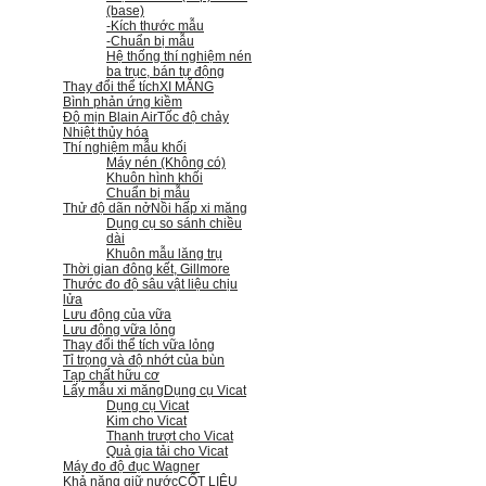
(base)
-Kích thước mẫu
-Chuẩn bị mẫu
Hệ thống thí nghiệm nén
ba trục, bán tự động
Thay đổi thể tích
XI MĂNG
Bình phản ứng kiềm
Độ mịn Blain Air
Tốc độ chảy
Nhiệt thủy hóa
Thí nghiệm mẫu khối
Máy nén (Không có)
Khuôn hình khối
Chuẩn bị mẫu
Thử độ dãn nở
Nồi hấp xi măng
Dụng cụ so sánh chiều
dài
Khuôn mẫu lăng trụ
Thời gian đông kết, Gillmore
Thước đo độ sâu vật liệu chịu
lửa
Lưu động của vữa
Lưu động vữa lỏng
Thay đổi thể tích vữa lỏng
Tỉ trọng và độ nhớt của bùn
Tạp chất hữu cơ
Lấy mẫu xi măng
Dụng cụ Vicat
Dụng cụ Vicat
Kim cho Vicat
Thanh trượt cho Vicat
Quả gia tải cho Vicat
Máy đo độ đục Wagner
Khả năng giữ nước
CỐT LIỆU