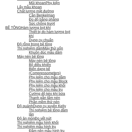
Mũi khoan
Phụ kiện
Lấy mẫu khoan
Chất lượng mặt đường
Cần Benkelman
Đo độ bằng phẳng
Sức chống trượt
BÊ TÔNG
Hàm lượng bọt khí
Thiết bị đo hàm lượng bọt
khí
Dụng cụ chuẩn
Độ rỗng trong bê tông
Thí nghiệm dầm
Máy thử uốn
Khuôn đúc mẫu dầm
Máy nén bê tông
Máy nén bê tông
Bộ điều khiển
Biến dạng kế
(Compressometers)
Phụ kiện cho mẫu dầm
Phụ kiện cho mẫu Block
Phụ kiện cho mẫu khối
Phụ kiện cho mẫu trụ
Cường độ kéo khi bửa
Thanh gắn tấm nén
Phần mềm thử nén
Độ quánh
Dụng cụ xuyên Kelly
Thí nghiệm bê tông đầm
lăn
Độ ăn mòn
Đo vết nứt
Thí nghiệm mẫu hình khối
Thí nghiệm mẫu hình trụ
Đầm nện mẫu hình trụ