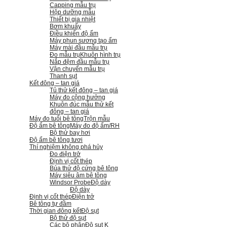
Capping mẫu trụ
Hộp dưỡng mẫu
Thiết bị gia nhiệt
Bơm khuấy
Điều khiển độ ẩm
Máy phun sương tạo ẩm
Máy mài đầu mẫu trụ
Đo mẫu trụ
Khuôn hình trụ
Nắp đệm đầu mẫu trụ
Vận chuyển mẫu trụ
Thanh sụt
Kết đông – tan giá
Tủ thử kết đông – tan giá
Máy đo cộng hưởng
Khuôn đúc mẫu thử kết
đông – tan giá
Máy đo tuổi bê tông
Trộn mẫu
Độ ẩm bê tông
Máy đo độ ẩm/RH
Bộ thử bay hơi
Độ ẩm bê tông tươi
Thí nghiệm không phá hủy
Đo điện trở
Định vị cốt thép
Búa thử độ cứng bê tông
Máy siêu âm bê tông
Windsor Probe
Độ dày
Độ dày
Định vị cốt thép
Điện trở
Bê tông tự đầm
Thời gian đông kết
Độ sụt
Bộ thử độ sụt
Các bộ phận
Độ sụt K