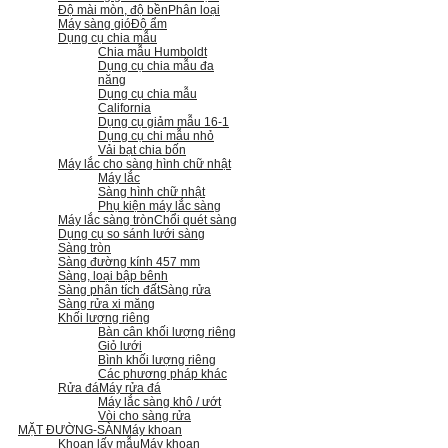
Độ mài mòn, độ bền
Phân loại
Máy sàng gió
Độ ẩm
Dụng cụ chia mẫu
Chia mẫu Humboldt
Dụng cụ chia mẫu đa
năng
Dụng cụ chia mẫu
California
Dụng cụ giảm mẫu 16-1
Dụng cụ chi mẫu nhỏ
Vải bạt chia bốn
Máy lắc cho sàng hình chữ nhật
Máy lắc
Sàng hình chữ nhật
Phụ kiện máy lắc sàng
Máy lắc sàng tròn
Chổi quét sàng
Dụng cụ so sánh lưới sàng
Sàng tròn
Sàng đường kính 457 mm
Sàng, loại bập bênh
Sàng phân tích đất
Sàng rửa
Sàng rửa xi măng
Khối lượng riêng
Bàn cân khối lượng riêng
Giỏ lưới
Bình khối lượng riêng
Các phương pháp khác
Rửa đá
Máy rửa đá
Máy lắc sàng khô / ướt
Vòi cho sàng rửa
MẶT ĐƯỜNG-SÀN
Máy khoan
Khoan lấy mẫu
Máy khoan