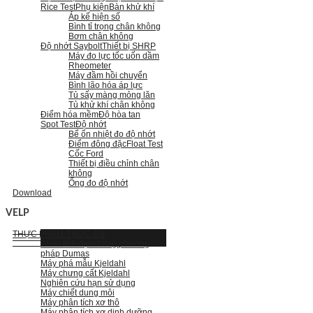
Rice Test
Phụ kiện
Bàn khử khí
Áp kế hiện số
Bình tỉ trọng chân không
Bơm chân không
Độ nhớt Saybolt
Thiết bị SHRP
Máy đo lực tốc uốn dầm
Rheometer
Máy đầm hồi chuyển
Bình lão hóa áp lực
Tủ sấy màng mỏng lăn
Tủ khử khí chân không
Điểm hóa mềm
Độ hòa tan
Spot Test
Độ nhớt
Bể ổn nhiệt đo độ nhớt
Điểm đông đặc
Float Test
Cốc Ford
Thiết bị điều chỉnh chân
không
Ống đo độ nhớt
Download
VELP
THỰC PHẨM-THỨC ĂN
Phân tích đạm bằng phương
pháp Dumas
Máy phá mẫu Kjeldahl
Máy chưng cất Kjeldahl
Nghiên cứu hạn sử dụng
Máy chiết dung môi
Máy phân tích xơ thô
Máy phân tích xơ dinh dưỡng