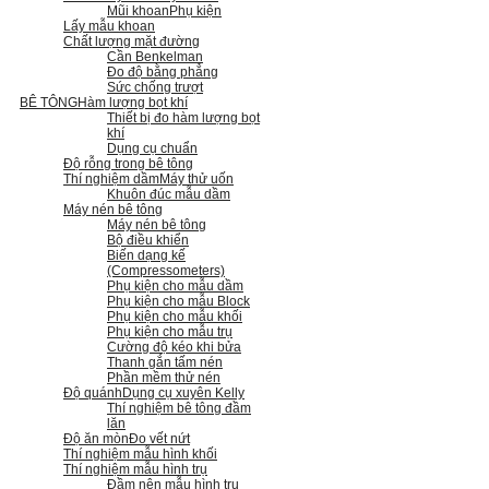
Mũi khoan
Phụ kiện
Lấy mẫu khoan
Chất lượng mặt đường
Cần Benkelman
Đo độ bằng phẳng
Sức chống trượt
BÊ TÔNG
Hàm lượng bọt khí
Thiết bị đo hàm lượng bọt
khí
Dụng cụ chuẩn
Độ rỗng trong bê tông
Thí nghiệm dầm
Máy thử uốn
Khuôn đúc mẫu dầm
Máy nén bê tông
Máy nén bê tông
Bộ điều khiển
Biến dạng kế
(Compressometers)
Phụ kiện cho mẫu dầm
Phụ kiện cho mẫu Block
Phụ kiện cho mẫu khối
Phụ kiện cho mẫu trụ
Cường độ kéo khi bửa
Thanh gắn tấm nén
Phần mềm thử nén
Độ quánh
Dụng cụ xuyên Kelly
Thí nghiệm bê tông đầm
lăn
Độ ăn mòn
Đo vết nứt
Thí nghiệm mẫu hình khối
Thí nghiệm mẫu hình trụ
Đầm nện mẫu hình trụ