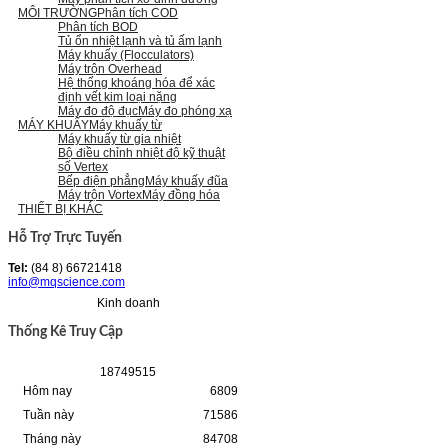
MÔI TRƯỜNG
Phân tích COD
Phân tích BOD
Tủ ổn nhiệt lạnh và tủ ấm lạnh
Máy khuấy (Flocculators)
Máy trộn Overhead
Hệ thống khoáng hóa để xác
định vết kim loại nặng
Máy đo độ đục
Máy đo phóng xạ
MÁY KHUẤY
Máy khuấy từ
Máy khuấy từ gia nhiệt
Bộ điều chỉnh nhiệt độ kỹ thuật
số Vertex
Bếp điện phẳng
Máy khuấy đũa
Máy trộn Vortex
Máy đồng hóa
THIẾT BỊ KHÁC
Hỗ Trợ Trực Tuyến
Tel:
(84 8) 66721418
info@mqscience.com
Kinh doanh
Thống Kê Truy Cập
1
8
7
4
9
5
1
5
Hôm nay
6809
Tuần này
71586
Tháng này
84708