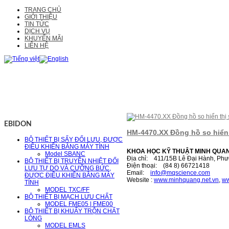
TRANG CHỦ
GIỚI THIỆU
TIN TỨC
DỊCH VỤ
KHUYẾN MÃI
LIÊN HỆ
EBIDON
HM-4470.XX Đồng hồ so hiển 
BỘ THIẾT BỊ SẤY ĐỐI LƯU, ĐƯỢC
ĐIỀU KHIỂN BẰNG MÁY TÍNH
KHOA HỌC KỸ THUẬT MINH QUA
Model SBANC
Địa chỉ: 411/15B Lê Đại Hành, Phư
BỘ THIẾT BỊ TRUYỀN NHIỆT ĐỐI
Điện thoại: (84 8) 66721418
LƯU TỰ DO VÀ CƯỠNG BỨC,
Email:
i
nfo@mqscience.com
ĐƯỢC ĐIỀU KHIỂN BẰNG MÁY
Website :
www.minhquang.net.vn
,
ww
TÍNH
MODEL TXC/FF
BỘ THIẾT BỊ MẠCH LƯU CHẤT
MODEL FME05 | FME00
BỘ THIẾT BỊ KHUẤY TRỘN CHẤT
LỎNG
MODEL EMLS