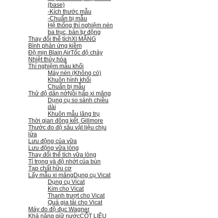
(base)
-Kích thước mẫu
-Chuẩn bị mẫu
Hệ thống thí nghiệm nén
ba trục, bán tự động
Thay đổi thể tích
XI MĂNG
Bình phản ứng kiềm
Độ mịn Blain Air
Tốc độ chảy
Nhiệt thủy hóa
Thí nghiệm mẫu khối
Máy nén (Không có)
Khuôn hình khối
Chuẩn bị mẫu
Thử độ dãn nở
Nồi hấp xi măng
Dụng cụ so sánh chiều
dài
Khuôn mẫu lăng trụ
Thời gian đông kết, Gillmore
Thước đo độ sâu vật liệu chịu
lửa
Lưu động của vữa
Lưu động vữa lỏng
Thay đổi thể tích vữa lỏng
Tỉ trọng và độ nhớt của bùn
Tạp chất hữu cơ
Lấy mẫu xi măng
Dụng cụ Vicat
Dụng cụ Vicat
Kim cho Vicat
Thanh trượt cho Vicat
Quả gia tải cho Vicat
Máy đo độ đục Wagner
Khả năng giữ nước
CỐT LIỆU