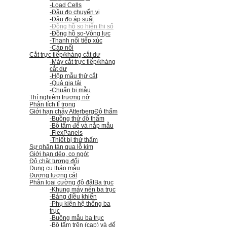
-Load Cells
-Đầu đo chuyển vị
-Đầu đo áp suất
-Đồng hồ so hiển thị số
-Đồng hồ so
-Vòng lực
-Thanh nối tiếp xúc
-Cáp nối
Cắt trực tiếp/kháng cắt dư
-Máy cắt trực tiếp/kháng
cắt dư
-Hộp mẫu thử cắt
-Quả gia tải
-Chuẩn bị mẫu
Thí nghiệm trương nở
Phân tích tỉ trọng
Giới hạn chảy Atterberg
Độ thấm
-Buồng thử độ thấm
-Bộ tấm đế và nắp mẫu
-FlexPanels
-Thiết bị thử thấm
Sự phân tán qua lỗ kim
Giới hạn dẻo, co ngót
Độ chặt tương đối
Dụng cụ tháo mẫu
Đương lượng cát
Phân loại cường độ đất
Ba trục
-Khung máy nén ba trục
-Bảng điều khiển
-Phụ kiện hệ thống ba
trục
-Buồng mẫu ba trục
-Bộ tấm trên (cap) và đế