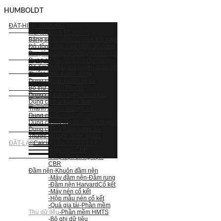
HUMBOLDT
ĐẤT-HIỆN TRƯỜNG
Mũi khoan & Bộ khoan
Bảng so màu
Đầm nện & Độ chặt
Độ đồng đều đầm chặt, độ cứng
Đo giá trị điện môi
Máy khoan đất
Dụng cụ thử độ thấm Guelph
Độ ẩm
Thiết bị thử xuyên, búa đôi
Thiết bị thử xuyên động
Dụng cụ thử xuyên bỏ túi
Bộ thử xuyên Proctor
Dụng cụ thử xuyên, vòng lực
Dụng cụ thử xuyên tĩnh
Thanh xuyên dò
Điện trở
Dụng cụ lấy mẫu
Dụng cụ thử cắt cánh
Ống Shelby
Dụng cụ thử thấm vòng đôi
Thước đo mực nước ngầm
ĐẤT-LAB
Calcium Carbonate
CBR
-Máy nén CBR
-Phụ kiện thí nghiệm
CBR
Đầm nện
-Khuôn đầm nện
-Máy đầm nện
-Đầm rung
-Đầm nện Harvard
Cố kết
-Máy nén cố kết
-Hộp mẫu nén cố kết
-Quả gia tải
-Phần mềm
Thu dữ liệu
-Phần mềm HMTS
-Bộ ghi dữ liệu