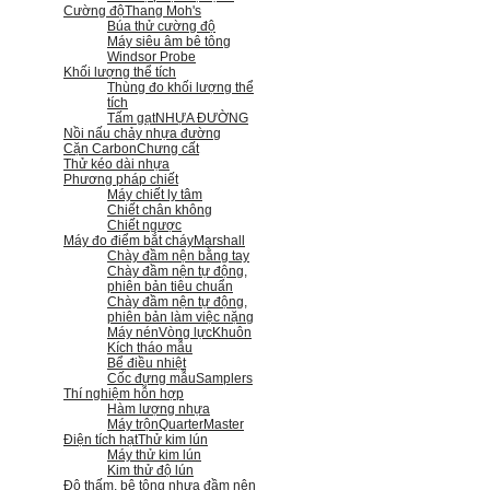
Cường độ
Thang Moh's
Búa thử cường độ
Máy siêu âm bê tông
Windsor Probe
Khối lượng thể tích
Thùng đo khối lượng thể
tích
Tấm gạt
NHỰA ĐƯỜNG
Nồi nấu chảy nhựa đường
Cặn Carbon
Chưng cất
Thử kéo dài nhựa
Phương pháp chiết
Máy chiết ly tâm
Chiết chân không
Chiết ngược
Máy đo điểm bắt cháy
Marshall
Chày đầm nện bằng tay
Chày đầm nện tự động,
phiên bản tiêu chuẩn
Chày đầm nện tự động,
phiên bản làm việc nặng
Máy nén
Vòng lực
Khuôn
Kích tháo mẫu
Bể điều nhiệt
Cốc đựng mẫu
Samplers
Thí nghiệm hỗn hợp
Hàm lượng nhựa
Máy trộn
QuarterMaster
Điện tích hạt
Thử kim lún
Máy thử kim lún
Kim thử độ lún
Độ thấm, bê tông nhựa đầm nện