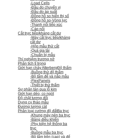
-Load Cells
-Đầu đo chuyển vị
-Đầu đo áp suất
-Đồng hồ so hiển thị số
-Đồng hồ so
-Vòng lực
-Thanh nối tiếp xúc
-Cáp nối
Cắt trực tiếp/kháng cắt dư
-Máy cắt trực tiếp/kháng
cắt dư
-Hộp mẫu thử cắt
-Quả gia tải
-Chuẩn bị mẫu
Thí nghiệm trương nở
Phân tích tỉ trọng
Giới hạn chảy Atterberg
Độ thấm
-Buồng thử độ thấm
-Bộ tấm đế và nắp mẫu
-FlexPanels
-Thiết bị thử thấm
Sự phân tán qua lỗ kim
Giới hạn dẻo, co ngót
Độ chặt tương đối
Dụng cụ tháo mẫu
Đương lượng cát
Phân loại cường độ đất
Ba trục
-Khung máy nén ba trục
-Bảng điều khiển
-Phụ kiện hệ thống ba
trục
-Buồng mẫu ba trục
-Bộ tấm trên (cap) và đế