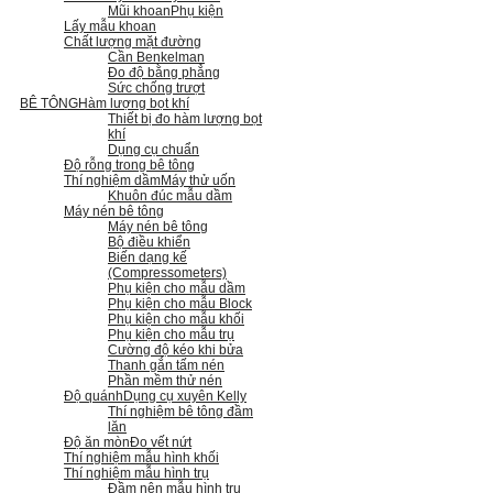
Mũi khoan
Phụ kiện
Lấy mẫu khoan
Chất lượng mặt đường
Cần Benkelman
Đo độ bằng phẳng
Sức chống trượt
BÊ TÔNG
Hàm lượng bọt khí
Thiết bị đo hàm lượng bọt
khí
Dụng cụ chuẩn
Độ rỗng trong bê tông
Thí nghiệm dầm
Máy thử uốn
Khuôn đúc mẫu dầm
Máy nén bê tông
Máy nén bê tông
Bộ điều khiển
Biến dạng kế
(Compressometers)
Phụ kiện cho mẫu dầm
Phụ kiện cho mẫu Block
Phụ kiện cho mẫu khối
Phụ kiện cho mẫu trụ
Cường độ kéo khi bửa
Thanh gắn tấm nén
Phần mềm thử nén
Độ quánh
Dụng cụ xuyên Kelly
Thí nghiệm bê tông đầm
lăn
Độ ăn mòn
Đo vết nứt
Thí nghiệm mẫu hình khối
Thí nghiệm mẫu hình trụ
Đầm nện mẫu hình trụ