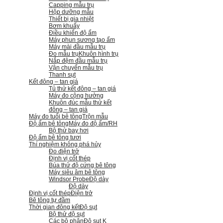
Capping mẫu trụ
Hộp dưỡng mẫu
Thiết bị gia nhiệt
Bơm khuấy
Điều khiển độ ẩm
Máy phun sương tạo ẩm
Máy mài đầu mẫu trụ
Đo mẫu trụ
Khuôn hình trụ
Nắp đệm đầu mẫu trụ
Vận chuyển mẫu trụ
Thanh sụt
Kết đông – tan giá
Tủ thử kết đông – tan giá
Máy đo cộng hưởng
Khuôn đúc mẫu thử kết
đông – tan giá
Máy đo tuổi bê tông
Trộn mẫu
Độ ẩm bê tông
Máy đo độ ẩm/RH
Bộ thử bay hơi
Độ ẩm bê tông tươi
Thí nghiệm không phá hủy
Đo điện trở
Định vị cốt thép
Búa thử độ cứng bê tông
Máy siêu âm bê tông
Windsor Probe
Độ dày
Độ dày
Định vị cốt thép
Điện trở
Bê tông tự đầm
Thời gian đông kết
Độ sụt
Bộ thử độ sụt
Các bộ phận
Độ sụt K