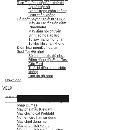
Rice Test
Phụ kiện
Bàn khử khí
Áp kế hiện số
Bình tỉ trọng chân không
Bơm chân không
Độ nhớt Saybolt
Thiết bị SHRP
Máy đo lực tốc uốn dầm
Rheometer
Máy đầm hồi chuyển
Bình lão hóa áp lực
Tủ sấy màng mỏng lăn
Tủ khử khí chân không
Điểm hóa mềm
Độ hòa tan
Spot Test
Độ nhớt
Bể ổn nhiệt đo độ nhớt
Điểm đông đặc
Float Test
Cốc Ford
Thiết bị điều chỉnh chân
không
Ống đo độ nhớt
Download
VELP
THỰC PHẨM-THỨC ĂN
Phân tích đạm bằng phương
pháp Dumas
Máy phá mẫu Kjeldahl
Máy chưng cất Kjeldahl
Nghiên cứu hạn sử dụng
Máy chiết dung môi
Máy phân tích xơ thô
Máy phân tích xơ dinh dưỡng