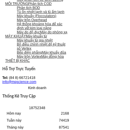
MÔI TRƯỜNG
Phân tích COD
Phân tích BOD
Tủ ổn nhiệt lạnh và tủ ấm lạnh
Máy khuấy (Flocculators)
Máy trộn Overhead
Hệ thống khoáng hóa để xác
định vết kim loại nặng
Máy đo độ đục
Máy đo phóng xạ
MÁY KHUẤY
Máy khuấy từ
Máy khuấy từ gia nhiệt
Bộ điều chỉnh nhiệt độ kỹ thuật
số Vertex
Bếp điện phẳng
Máy khuấy đũa
Máy trộn Vortex
Máy đồng hóa
THIẾT BỊ KHÁC
Hỗ Trợ Trực Tuyến
Tel:
(84 8) 66721418
info@mqscience.com
Kinh doanh
Thống Kê Truy Cập
1
8
7
5
2
3
4
8
Hôm nay
2168
Tuần này
74419
Tháng này
87541