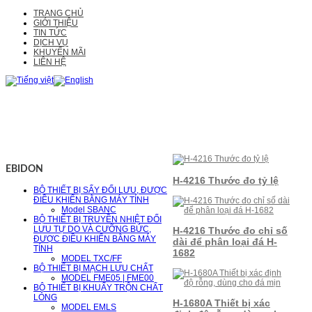
TRANG CHỦ
GIỚI THIỆU
TIN TỨC
DỊCH VỤ
KHUYẾN MÃI
LIÊN HỆ
EBIDON
H-4216 Thước đo tỷ lệ
BỘ THIẾT BỊ SẤY ĐỐI LƯU, ĐƯỢC
ĐIỀU KHIỂN BẰNG MÁY TÍNH
Model SBANC
BỘ THIẾT BỊ TRUYỀN NHIỆT ĐỐI
LƯU TỰ DO VÀ CƯỠNG BỨC,
H-4216 Thước đo chỉ số
ĐƯỢC ĐIỀU KHIỂN BẰNG MÁY
dài để phân loại đá H-
TÍNH
1682
MODEL TXC/FF
BỘ THIẾT BỊ MẠCH LƯU CHẤT
MODEL FME05 | FME00
BỘ THIẾT BỊ KHUẤY TRỘN CHẤT
LỎNG
H-1680A Thiết bị xác
MODEL EMLS