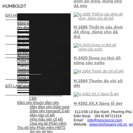
định độ rỗng, dùng cho
đá mịn
HUMBOLDT
ĐẤT-HIỆN TRƯỜNG
Mũi khoan & Bộ khoan
Bảng so màu
Đầm nện & Độ chặt
H-1686 Thiết bị xác định
Độ đồng đều đầm chặt, độ cứng
độ rỗng, dùng cho đá
Đo giá trị điện môi
Máy khoan đất
Dụng cụ thử độ thấm Guelph
thô
Độ ẩm
Thiết bị thử xuyên, búa đôi
Thiết bị thử xuyên động
Dụng cụ thử xuyên bỏ túi
Bộ thử xuyên Proctor
Dụng cụ thử xuyên, vòng lực
H-3420 Dụng cụ thử độ
Dụng cụ thử xuyên tĩnh
cứng cào xước
Thanh xuyên dò
Điện trở
Dụng cụ lấy mẫu
Dụng cụ thử cắt cánh
Ống Shelby
Dụng cụ thử thấm vòng đôi
H-1684 Thước đo chỉ số
Thước đo mực nước ngầm
dệt
ĐẤT-LAB
Calcium Carbonate
CBR
-Máy nén CBR
-Phụ kiện thí nghiệm
CBR
Đầm nện
-Khuôn đầm nện
H-4392.XX.X Sàng lỗ dẹt
-Máy đầm nện
-Đầm rung
-Đầm nện Harvard
Cố kết
411/15B Lê Đại Hành, Phường Phú T
-Máy nén cố kết
Điện thoại: (84 8) 66721418
-Hộp mẫu nén cố kết
Email:
i
nfo@mqscience.com
-Quả gia tải
-Phần mềm
Website :
www.minhquang.net.vn
,
ww
Thu dữ liệu
-Phần mềm HMTS
-Bộ ghi dữ liệu