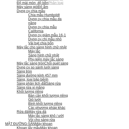
Độ mài mòn, độ bền
Phân loại
Máy sàng gió
Độ ẩm
Dụng cụ chia mẫu
Chia mẫu Humboldt
Dụng cụ chia mẫu đa
năng
Dụng cụ chia mẫu
California
Dụng cụ giảm mẫu 16-1
Dụng cụ chi mẫu nhỏ
Vải bạt chia bốn
Máy lắc cho sàng hình chữ nhật
Máy lắc
Sàng hình chữ nhật
Phụ kiện máy lắc sàng
Máy lắc sàng tròn
Chổi quét sàng
Dụng cụ so sánh lưới sàng
Sàng tròn
Sàng đường kính 457 mm
Sàng, loại bập bênh
Sàng phân tích đất
Sàng rửa
Sàng rửa xi măng
Khối lượng riêng
Bàn cân khối lượng riêng
Giỏ lưới
Bình khối lượng riêng
Các phương pháp khác
Rửa đá
Máy rửa đá
Máy lắc sàng khô / ướt
Vòi cho sàng rửa
MẶT ĐƯỜNG-SÀN
Máy khoan
Khoan lấy mẫu
Máy khoan