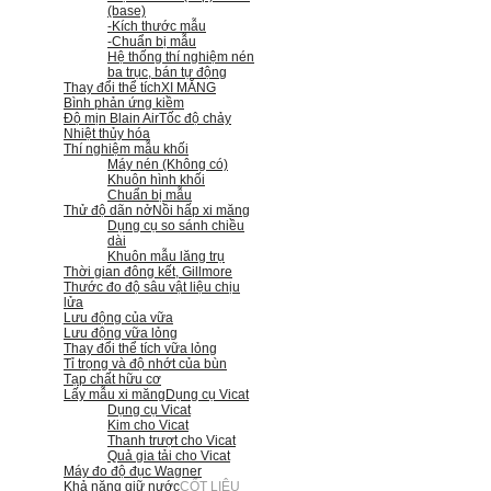
(base)
-Kích thước mẫu
-Chuẩn bị mẫu
Hệ thống thí nghiệm nén
ba trục, bán tự động
Thay đổi thể tích
XI MĂNG
Bình phản ứng kiềm
Độ mịn Blain Air
Tốc độ chảy
Nhiệt thủy hóa
Thí nghiệm mẫu khối
Máy nén (Không có)
Khuôn hình khối
Chuẩn bị mẫu
Thử độ dãn nở
Nồi hấp xi măng
Dụng cụ so sánh chiều
dài
Khuôn mẫu lăng trụ
Thời gian đông kết, Gillmore
Thước đo độ sâu vật liệu chịu
lửa
Lưu động của vữa
Lưu động vữa lỏng
Thay đổi thể tích vữa lỏng
Tỉ trọng và độ nhớt của bùn
Tạp chất hữu cơ
Lấy mẫu xi măng
Dụng cụ Vicat
Dụng cụ Vicat
Kim cho Vicat
Thanh trượt cho Vicat
Quả gia tải cho Vicat
Máy đo độ đục Wagner
Khả năng giữ nước
CỐT LIỆU