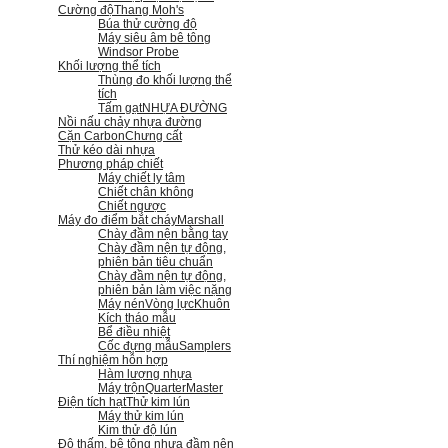
Cường độ
Thang Moh's
Búa thử cường độ
Máy siêu âm bê tông
Windsor Probe
Khối lượng thể tích
Thùng đo khối lượng thể
tích
Tấm gạt
NHỰA ĐƯỜNG
Nồi nấu chảy nhựa đường
Cặn Carbon
Chưng cất
Thử kéo dài nhựa
Phương pháp chiết
Máy chiết ly tâm
Chiết chân không
Chiết ngược
Máy đo điểm bắt cháy
Marshall
Chày đầm nện bằng tay
Chày đầm nện tự động,
phiên bản tiêu chuẩn
Chày đầm nện tự động,
phiên bản làm việc nặng
Máy nén
Vòng lực
Khuôn
Kích tháo mẫu
Bể điều nhiệt
Cốc đựng mẫu
Samplers
Thí nghiệm hỗn hợp
Hàm lượng nhựa
Máy trộn
QuarterMaster
Điện tích hạt
Thử kim lún
Máy thử kim lún
Kim thử độ lún
Độ thấm, bê tông nhựa đầm nện